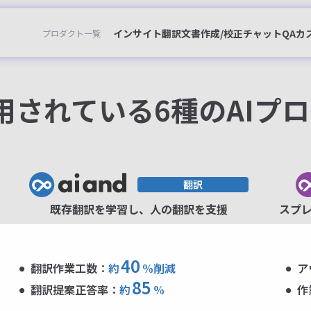
用SaaS
インサイト
翻訳
文書作成/校正
チャット
QA
カ
プロダクト一覧
用されている6種のAIプ
既存翻訳を学習し、人の翻訳を支援
スプレ
40
翻訳作業工数：
約
%削減
ア
85
翻訳提案正答率：
約
%
作