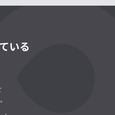
ている
ど
意。