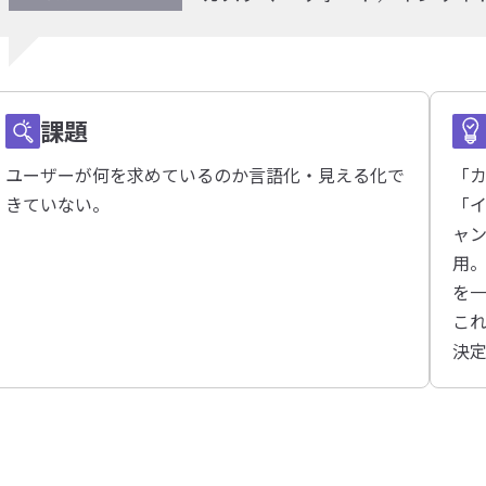
課題
ユーザーが何を求めているのか言語化・見える化で
「
きていない。
「
ャ
用。
を
こ
決