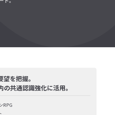
ート。
要望を把握。
内の共通認識強化に活用。
RPG
ト