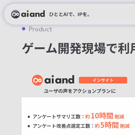
あたらしい
ゲーム開発専
Product
AI製品群がゲーム開発を進化させる。
ゲーム開発現場で利
お問合せをする
料金表を見る
ユーザの声をアクションプランに
10時間
アンケートサマリ工数：
約
削減
5時間
アンケート改善点選定工数：
約
削減